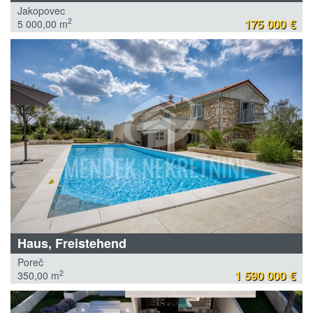
Jakopovec
175 000 €
2
5 000,00 m
Haus, Freistehend
Poreč
1 590 000 €
2
350,00 m