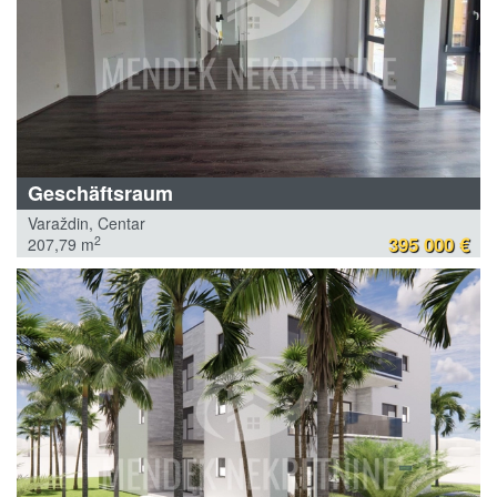
Geschäftsraum
Varaždin, Centar
395 000 €
2
207,79 m