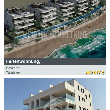
Ferienwohnung,
Povljana
458 017 €
2
78,00 m