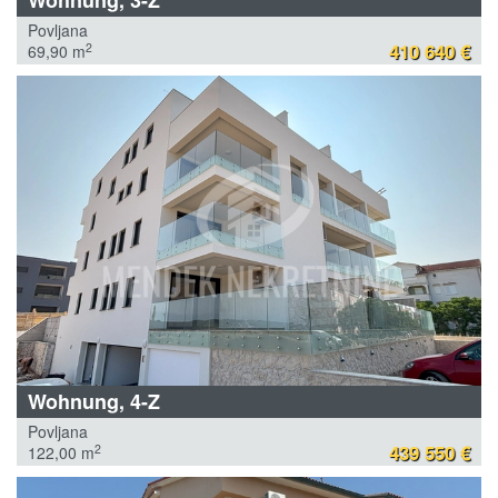
Povljana
410 640 €
2
69,90 m
Wohnung, 4-Z
Povljana
439 550 €
2
122,00 m