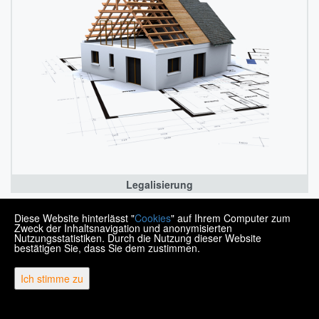
Legalisierung
Diese Website hinterlässt "
Cookies
" auf Ihrem Computer zum
MENDEK NEKRETNINE
Zweck der Inhaltsnavigation und anonymisierten
Trg Matije Gupca 21, Varaždin HR-42000
Nutzungsstatistiken. Durch die Nutzung dieser Website
bestätigen Sie, dass Sie dem zustimmen.
+385 99 430 9770
info@nekretnine-mendek.eu
Ich stimme zu
Copyright © 2026 Mendek nekretnine
Fester Umrechnungskurs 1 EUR = 7,53450 HRK
Web Design & Powered by
i
Real
One
-
Immobilien Management Software
.