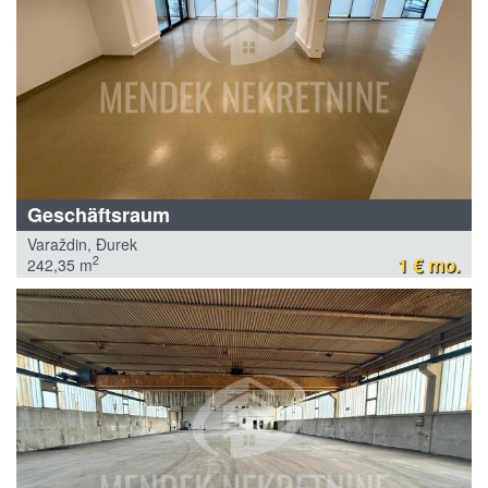
Geschäftsraum
Varaždin, Đurek
1 € mo.
2
242,35 m