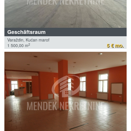
Geschäftsraum
Varaždin, Kućan marof
5 € mo.
2
1 500,00 m