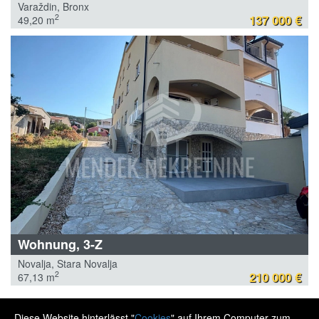
Varaždin, Bronx
137 000 €
2
49,20 m
Wohnung, 3-Z
Novalja, Stara Novalja
210 000 €
2
67,13 m
Diese Website hinterlässt "
Cookies
" auf Ihrem Computer zum
MENDEK NEKRETNINE