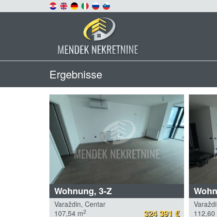
Ergebnisse
Wohnung, 3-Z
Wohn
Varaždin, Centar
Varaždi
324 391 €
2
107,54 m
112,60