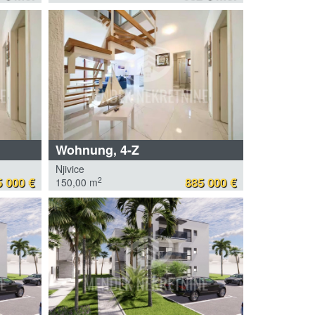
Wohnung, 4-Z
Njivice
 000 €
885 000 €
2
150,00 m