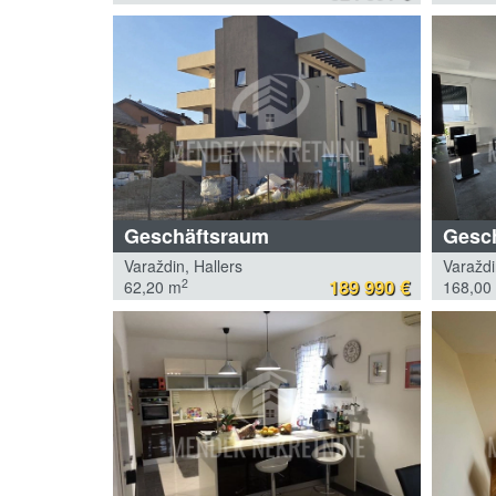
Geschäftsraum
Gesc
Varaždin, Hallers
Varaždi
189 990 €
2
62,20 m
168,00