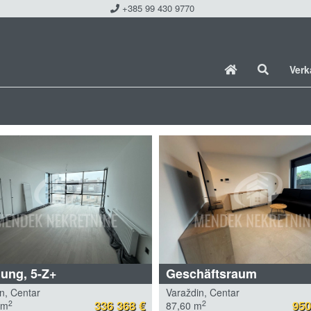
+385 99 430 9770
Ver
ung, 5-Z+
Geschäftsraum
n, Centar
Varaždin, Centar
336 368 €
950
2
2
 m
87,60 m