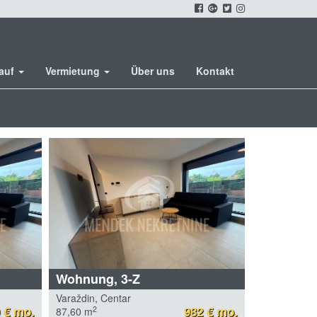
kauf
Vermietung
Über uns
Kontakt
Wohnung, 3-Z
Varaždin, Centar
 € mo.
982 € mo.
2
87,60 m