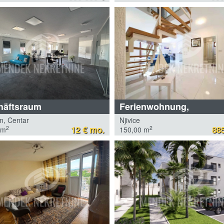
häftsraum
Ferienwohnung,
n, Centar
Njivice
12 € mo.
885
2
2
 m
150,00 m