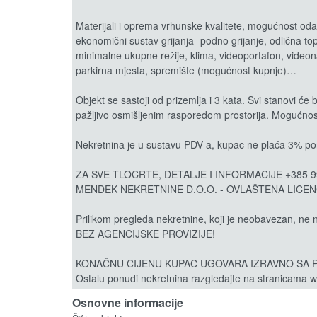
Materijali i oprema vrhunske kvalitete, mogućnost odabi
ekonomični sustav grijanja- podno grijanje, odlična topl
minimalne ukupne režije, klima, videoportafon, video
parkirna mjesta, spremište (mogućnost kupnje)…
Objekt se sastoji od prizemlja i 3 kata. Svi stanovi će 
pažljivo osmišljenim rasporedom prostorija. Mogućnos
Nekretnina je u sustavu PDV-a, kupac ne plaća 3% po
ZA SVE TLOCRTE, DETALJE I INFORMACIJE +385 99
MENDEK NEKRETNINE D.O.O. - OVLAŠTENA LICEN
Prilikom pregleda nekretnine, koji je neobavezan, ne n
BEZ AGENCIJSKE PROVIZIJE!
KONAČNU CIJENU KUPAC UGOVARA IZRAVNO SA 
Ostalu ponudi nekretnina razgledajte na stranicama
Osnovne informacije