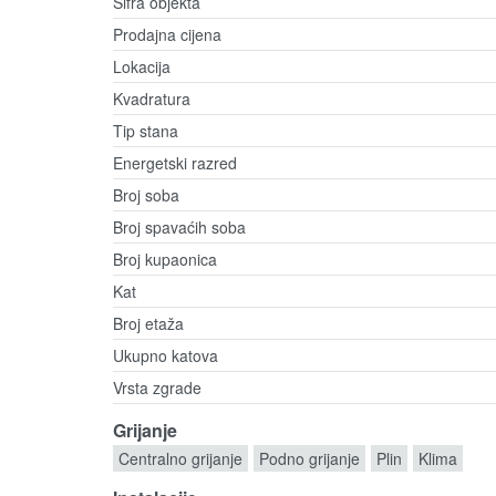
Šifra objekta
Prodajna cijena
Lokacija
Kvadratura
Tip stana
Energetski razred
Broj soba
Broj spavaćih soba
Broj kupaonica
Kat
Broj etaža
Ukupno katova
Vrsta zgrade
Grijanje
Centralno grijanje
Podno grijanje
Plin
Klima