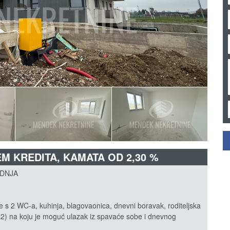
EM KREDITA, KAMATA OD 2,30 %
ADNJA
 s 2 WC-a, kuhinja, blagovaonica, dnevni boravak, roditeljska
m2) na koju je moguć ulazak iz spavaće sobe i dnevnog