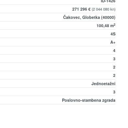
ID-1426
271 296 €
(2 044 080 kn)
Čakovec, Globetka (40000)
2
100,48 m
4S
A+
4
3
2
2
Jednoetažni
3
Poslovno-stambena zgrada