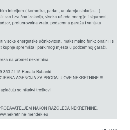
ra interijera ( keramika, parket, unutarnja stolarija… ),
inska i zvučna izolacija, visoka ušteda energije i sigurnost,
nadzor, protuprovalna vrata, podzemna garaža i vanjska
biti visoke energetske učinkovitosti, maksimalno funkcionalni i s
t kupnje spremišta i parkirnog mjesta u podzemnoj garaži.
reza na promet nekretnina.
 353 2115 Renato Bubanić
CIRANA AGENCIJA ZA PRODAJU OVE NEKRETNINE !!!
aplaćuju se nikakvi troškovi.
PRODAVATELJEM NAKON RAZGLEDA NEKRETNINE.
 www.nekretnine-mendek.eu