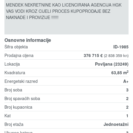
MENDEK NEKRETNINE KAO LICENCIRANA AGENCIJA HGK
VAS VODI KROZ CIJELI PROCES KUPOPRODAJE BEZ
NAKNADE I PROVIZIJE !!!!!!
Osnovne informacije
Šifra objekta
ID-1985
Prodajna cijena
376 715 €
(2 838 359 kn)
Lokacija
Povljana (23249)
2
Kvadratura
63,85 m
Energetski razred
A+
Broj soba
3
Broj spavaćih soba
2
Broj kupaonica
2
Kat
1
Broj etaža
Jednoetažni
Ukupno katova
3