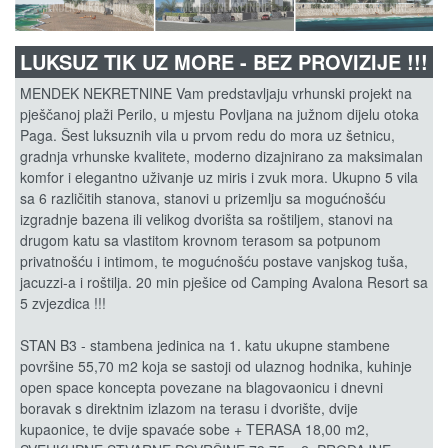
LUKSUZ TIK UZ MORE - BEZ PROVIZIJE !!!
MENDEK NEKRETNINE Vam predstavljaju vrhunski projekt na
pješčanoj plaži Perilo, u mjestu Povljana na južnom dijelu otoka
Paga. Šest luksuznih vila u prvom redu do mora uz šetnicu,
gradnja vrhunske kvalitete, moderno dizajnirano za maksimalan
komfor i elegantno uživanje uz miris i zvuk mora. Ukupno 5 vila
sa 6 različitih stanova, stanovi u prizemlju sa mogućnošću
izgradnje bazena ili velikog dvorišta sa roštiljem, stanovi na
drugom katu sa vlastitom krovnom terasom sa potpunom
privatnošću i intimom, te mogućnošću postave vanjskog tuša,
jacuzzi-a i roštilja. 20 min pješice od Camping Avalona Resort sa
5 zvjezdica !!!
STAN B3 - stambena jedinica na 1. katu ukupne stambene
površine 55,70 m2 koja se sastoji od ulaznog hodnika, kuhinje
open space koncepta povezane na blagovaonicu i dnevni
boravak s direktnim izlazom na terasu i dvorište, dvije
kupaonice, te dvije spavaće sobe + TERASA 18,00 m2,