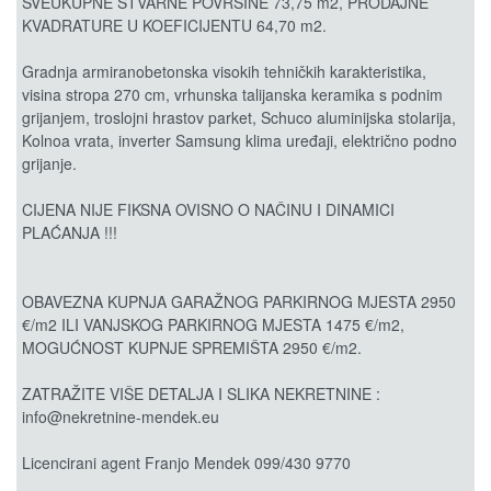
SVEUKUPNE STVARNE POVRŠINE 73,75 m2, PRODAJNE
KVADRATURE U KOEFICIJENTU 64,70 m2.
Gradnja armiranobetonska visokih tehničkih karakteristika,
visina stropa 270 cm, vrhunska talijanska keramika s podnim
grijanjem, troslojni hrastov parket, Schuco aluminijska stolarija,
Kolnoa vrata, inverter Samsung klima uređaji, električno podno
grijanje.
CIJENA NIJE FIKSNA OVISNO O NAČINU I DINAMICI
PLAĆANJA !!!
OBAVEZNA KUPNJA GARAŽNOG PARKIRNOG MJESTA 2950
€/m2 ILI VANJSKOG PARKIRNOG MJESTA 1475 €/m2,
MOGUĆNOST KUPNJE SPREMIŠTA 2950 €/m2.
ZATRAŽITE VIŠE DETALJA I SLIKA NEKRETNINE :
info@nekretnine-mendek.eu
Licencirani agent Franjo Mendek 099/430 9770