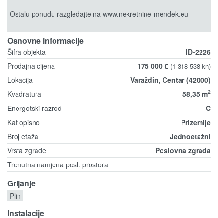
Ostalu ponudu razgledajte na www.nekretnine-mendek.eu
Osnovne informacije
Šifra objekta
ID-2226
Prodajna cijena
175 000 €
(1 318 538 kn)
Lokacija
Varaždin, Centar (42000)
2
Kvadratura
58,35 m
Energetski razred
C
Kat opisno
Prizemlje
Broj etaža
Jednoetažni
Vrsta zgrade
Poslovna zgrada
Trenutna namjena posl. prostora
Grijanje
Plin
Instalacije