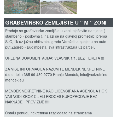
GRAĐEVINSKO ZEMLJIŠTE U " M " ZONI
Prodaje se građevinsko zemljište u zoni mješovite namjene (
stambeno - poslovna ), nalazi se na glavnoj prometnici prema
SLO, tik uz južnu obilaznicu grada Varaždina spojenu na auto
put Zagreb - Budimpešta, sva infrastruktura uz parcelu.
UREDNA DOKUMENTACIJA: VLASNIK 1/1, BEZ TERETA !!!
ZA VIŠE INFORMACIJA NAZOVITE MENDEK NEKRETNINE
d.o.o. tel: +385 99 430 9770 Franjo Mendek, info@nekretnine-
mendek.eu
MENDEK NEKRETNINE KAO LICENCIRANA AGENCIJA HGK
VAS VODI KROZ CIJELI PROCES KUPOPRODAJE BEZ
NAKNADE I PROVIZIJE !!!!!!
Ostalu ponudu nekretnina razgledajte na stranicama