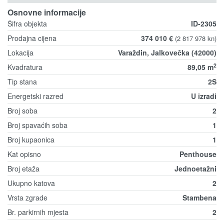
Osnovne informacije
Šifra objekta
ID-2305
Prodajna cijena
374 010 €
(2 817 978 kn)
Lokacija
Varaždin, Jalkovečka (42000)
2
Kvadratura
89,05 m
Tip stana
2S
Energetski razred
U izradi
Broj soba
2
Broj spavaćih soba
1
Broj kupaonica
1
Kat opisno
Penthouse
Broj etaža
Jednoetažni
Ukupno katova
2
Vrsta zgrade
Stambena
Br. parkirnih mjesta
2