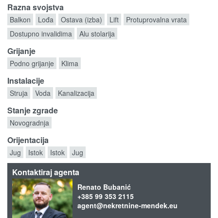
Razna svojstva
Balkon
Lođa
Ostava (izba)
Lift
Protuprovalna vrata
Dostupno invalidima
Alu stolarija
Grijanje
Podno grijanje
Klima
Instalacije
Struja
Voda
Kanalizacija
Stanje zgrade
Novogradnja
Orijentacija
Jug
Istok
Istok
Jug
Kontaktiraj agenta
Renato Bubanić
+385 99 353 2115
agent@nekretnine-mendek.eu