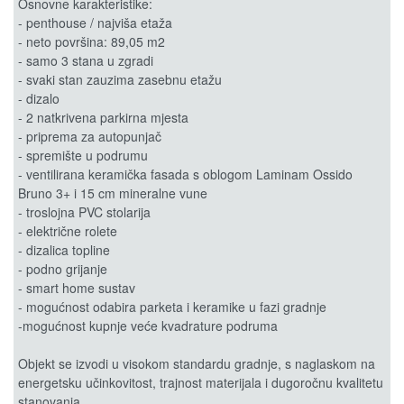
Osnovne karakteristike:
- penthouse / najviša etaža
- neto površina: 89,05 m2
- samo 3 stana u zgradi
- svaki stan zauzima zasebnu etažu
- dizalo
- 2 natkrivena parkirna mjesta
- priprema za autopunjač
- spremište u podrumu
- ventilirana keramička fasada s oblogom Laminam Ossido
Bruno 3+ i 15 cm mineralne vune
- troslojna PVC stolarija
- električne rolete
- dizalica topline
- podno grijanje
- smart home sustav
- mogućnost odabira parketa i keramike u fazi gradnje
-mogućnost kupnje veće kvadrature podruma
Objekt se izvodi u visokom standardu gradnje, s naglaskom na
energetsku učinkovitost, trajnost materijala i dugoročnu kvalitetu
stanovanja.