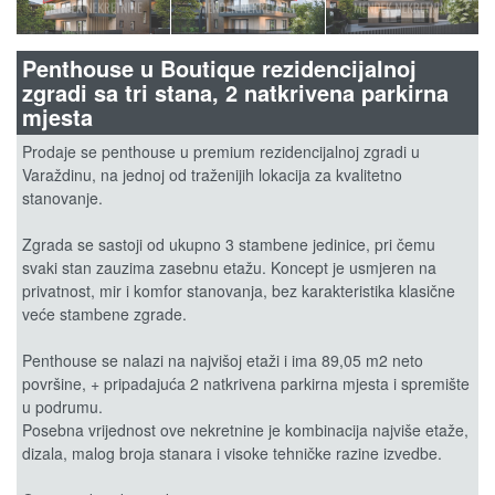
Penthouse u Boutique rezidencijalnoj
zgradi sa tri stana, 2 natkrivena parkirna
mjesta
Prodaje se penthouse u premium rezidencijalnoj zgradi u
Varaždinu, na jednoj od traženijih lokacija za kvalitetno
stanovanje.
Zgrada se sastoji od ukupno 3 stambene jedinice, pri čemu
svaki stan zauzima zasebnu etažu. Koncept je usmjeren na
privatnost, mir i komfor stanovanja, bez karakteristika klasične
veće stambene zgrade.
Penthouse se nalazi na najvišoj etaži i ima 89,05 m2 neto
površine, + pripadajuća 2 natkrivena parkirna mjesta i spremište
u podrumu.
Posebna vrijednost ove nekretnine je kombinacija najviše etaže,
dizala, malog broja stanara i visoke tehničke razine izvedbe.