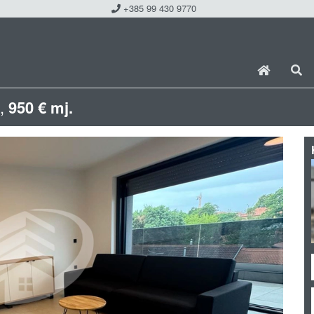
+385 99 430 9770
n,
950 € mj.