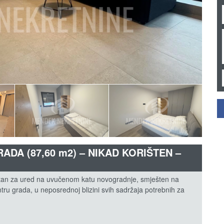
DA (87,60 m2) – NIKAD KORIŠTEN –
stan za ured na uvučenom katu novogradnje, smješten na
tru grada, u neposrednoj blizini svih sadržaja potrebnih za