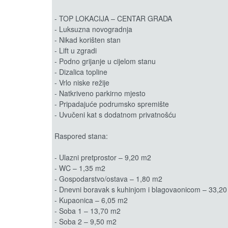
- TOP LOKACIJA – CENTAR GRADA
- Luksuzna novogradnja
- Nikad korišten stan
- Lift u zgradi
- Podno grijanje u cijelom stanu
- Dizalica topline
- Vrlo niske režije
- Natkriveno parkirno mjesto
- Pripadajuće podrumsko spremište
- Uvučeni kat s dodatnom privatnošću
Raspored stana:
- Ulazni pretprostor – 9,20 m2
- WC – 1,35 m2
- Gospodarstvo/ostava – 1,80 m2
- Dnevni boravak s kuhinjom i blagovaonicom – 33,2
- Kupaonica – 6,05 m2
- Soba 1 – 13,70 m2
- Soba 2 – 9,50 m2