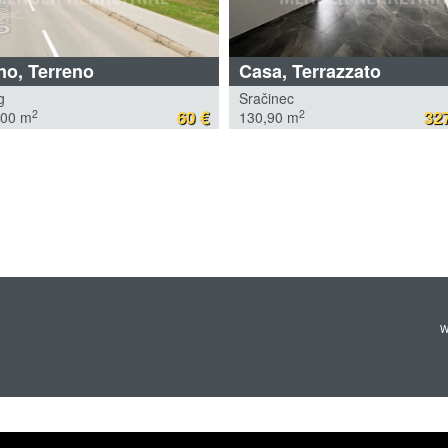
no, Terreno
Casa, Terrazzato
g
Sračinec
60 €
327
2
2
,00 m
130,90 m
W