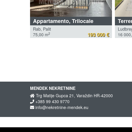
Terre
Appartamento, Trilocale
Ludbre
Rab, Palit
193 000 €
2
16 000
75,00 m
MENDEK NEKRETNINE
Trg Matije Gupca 21, Varaždin HR-42000
+385 99 430 9770
info@nekretnine-mendek.eu