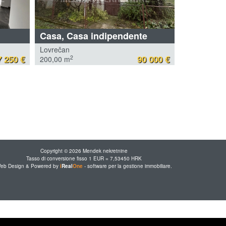
Casa, Casa indipendente
Lovrečan
 250 €
90 000 €
2
200,00 m
Copyright © 2026 Mendek nekretnine
Tasso di conversione fisso 1 EUR = 7,53450 HRK
eb Design & Powered by
i
Real
One
-
software per la gestione immobiliare
.