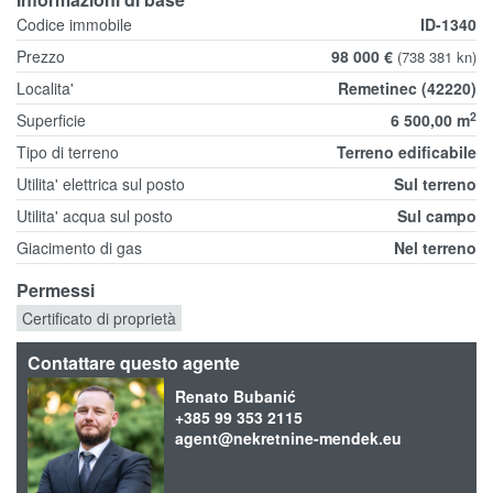
Codice immobile
ID-1340
Prezzo
98 000 €
(738 381 kn)
Localita'
Remetinec (42220)
2
Superficie
6 500,00 m
Tipo di terreno
Terreno edificabile
Utilita' elettrica sul posto
Sul terreno
Utilita' acqua sul posto
Sul campo
Giacimento di gas
Nel terreno
Permessi
Certificato di proprietà
Contattare questo agente
Renato Bubanić
+385 99 353 2115
agent@nekretnine-mendek.eu