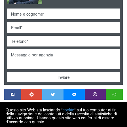
Inviare
Questo sito Web sta lasciando "
cookie
" sul tuo computer ai fini
MENDEK NEKRETNINE
della navigazione dei contenuti e della raccolta di statistiche di
Trg Matije Gupca 21, Varaždin HR-42000
utilizzo anonime. Usando questo sito web confermi di essere
d'accordo con questo.
+385 99 430 9770