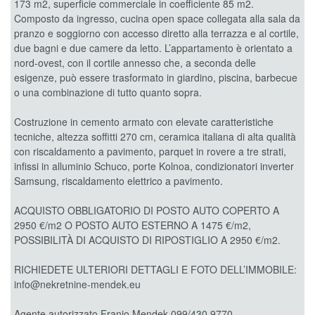
173 m2, superficie commerciale in coefficiente 85 m2.
Composto da ingresso, cucina open space collegata alla sala da
pranzo e soggiorno con accesso diretto alla terrazza e al cortile,
due bagni e due camere da letto. L’appartamento è orientato a
nord-ovest, con il cortile annesso che, a seconda delle
esigenze, può essere trasformato in giardino, piscina, barbecue
o una combinazione di tutto quanto sopra.
Costruzione in cemento armato con elevate caratteristiche
tecniche, altezza soffitti 270 cm, ceramica italiana di alta qualità
con riscaldamento a pavimento, parquet in rovere a tre strati,
infissi in alluminio Schuco, porte Kolnoa, condizionatori inverter
Samsung, riscaldamento elettrico a pavimento.
ACQUISTO OBBLIGATORIO DI POSTO AUTO COPERTO A
2950 €/m2 O POSTO AUTO ESTERNO A 1475 €/m2,
POSSIBILITÀ DI ACQUISTO DI RIPOSTIGLIO A 2950 €/m2.
RICHIEDETE ULTERIORI DETTAGLI E FOTO DELL’IMMOBILE:
info@nekretnine-mendek.eu
Agente autorizzato Franjo Mendek 099/430 9770