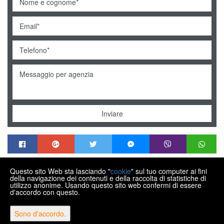
Inviare
Questo sito Web sta lasciando "
cookie
" sul tuo computer ai fini
MENDEK NEKRETNINE
della navigazione dei contenuti e della raccolta di statistiche di
Trg Matije Gupca 21, Varaždin HR-42000
utilizzo anonime. Usando questo sito web confermi di essere
d'accordo con questo.
+385 99 430 9770
info@nekretnine-mendek.eu
Sono d'accordo.
Copyright © 2026 Mendek nekretnine