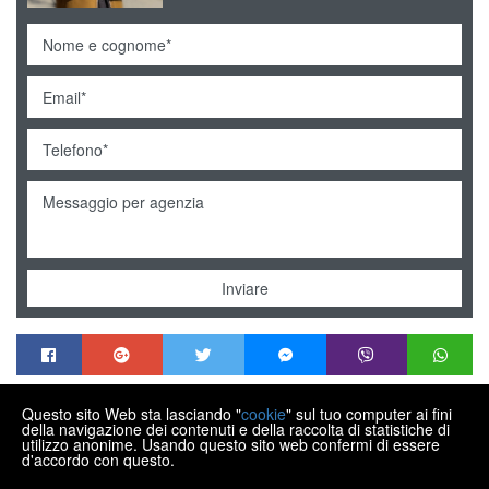
Inviare
Questo sito Web sta lasciando "
cookie
" sul tuo computer ai fini
MENDEK NEKRETNINE
della navigazione dei contenuti e della raccolta di statistiche di
Trg Matije Gupca 21, Varaždin HR-42000
utilizzo anonime. Usando questo sito web confermi di essere
d'accordo con questo.
+385 99 430 9770
info@nekretnine-mendek.eu