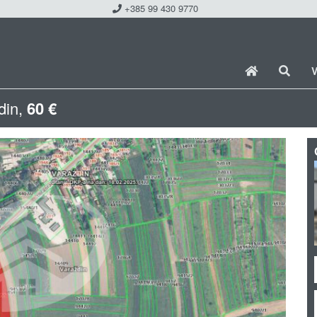
+385 99 430 9770
V
ždin,
60 €