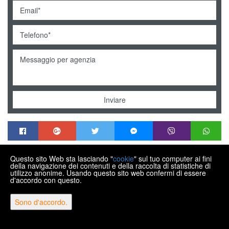
Inviare
Questo sito Web sta lasciando "
cookie
" sul tuo computer ai fini
MENDEK NEKRETNINE
della navigazione dei contenuti e della raccolta di statistiche di
Trg Matije Gupca 21, Varaždin HR-42000
utilizzo anonime. Usando questo sito web confermi di essere
d'accordo con questo.
+385 99 430 9770
info@nekretnine-mendek.eu
Sono d'accordo.
Copyright © 2026 Mendek nekretnine
Tasso di conversione fisso 1 EUR = 7,53450 HRK
Web Design & Powered by
i
Real
One
-
software per la gestione immobiliare
.