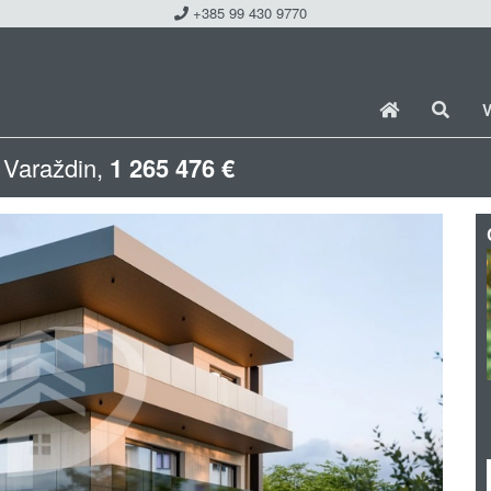
+385 99 430 9770
V
 Varaždin,
1 265 476 €