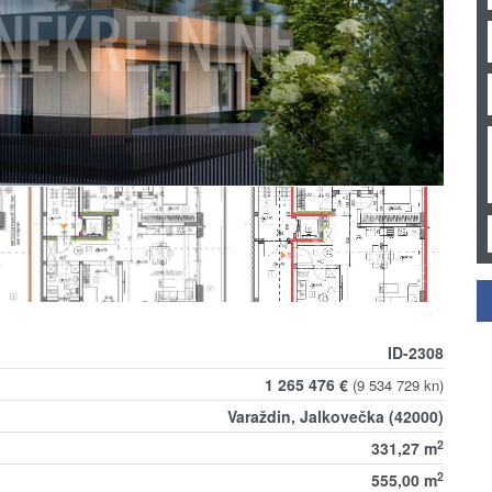
ID-2308
1 265 476 €
(9 534 729 kn)
Varaždin, Jalkovečka (42000)
2
331,27 m
2
555,00 m