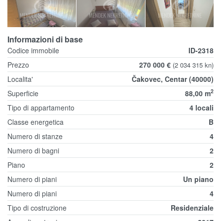
Informazioni di base
Codice immobile
ID-2318
Prezzo
270 000 €
(2 034 315 kn)
Localita'
Čakovec, Centar (40000)
2
Superficie
88,00 m
Tipo di appartamento
4 locali
Classe energetica
B
Numero di stanze
4
Numero di bagni
2
Piano
2
Numero di piani
Un piano
Numero di piani
4
Tipo di costruzione
Residenziale