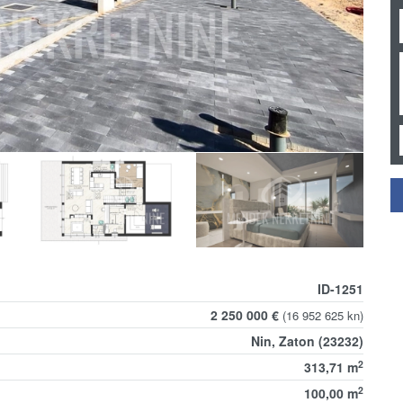
ID-1251
2 250 000 €
(16 952 625 kn)
Nin, Zaton (23232)
2
313,71 m
2
100,00 m