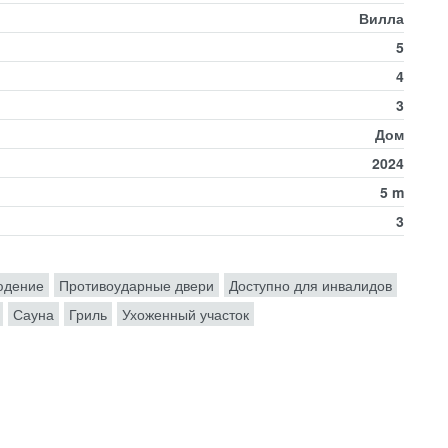
Вилла
5
4
3
Дом
2024
5 m
3
юдение
Противоударные двери
Доступно для инвалидов
Сауна
Гриль
Ухоженный участок