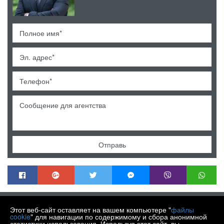
Отправь
MENDEK NEKRETNINE
Этот веб-сайт оставляет на вашем компьютере "
файлы
Trg Matije Gupca 21, Varaždin HR-42000
cookie
" для навигации по содержимому и сбора анонимной
статистики использования. Используя этот сайт, вы