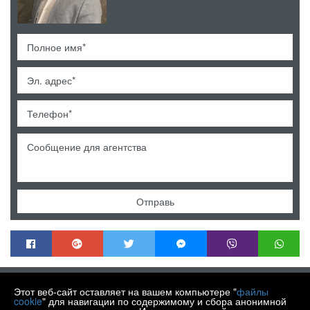
Отправь
MENDEK NEKRETNINE
Этот веб-сайт оставляет на вашем компьютере "
файлы
Trg Matije Gupca 21, Varaždin HR-42000
cookie
" для навигации по содержимому и сбора анонимной