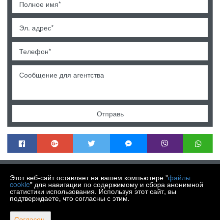
Отправь
MENDEK NEKRETNINE
Этот веб-сайт оставляет на вашем компьютере "
файлы
Trg Matije Gupca 21, Varaždin HR-42000
cookie
" для навигации по содержимому и сбора анонимной
статистики использования. Используя этот сайт, вы
+385 99 430 9770
подтверждаете, что согласны с этим.
info@nekretnine-mendek.eu
Copyright © 2026 Mendek nekretnine
Согласен.