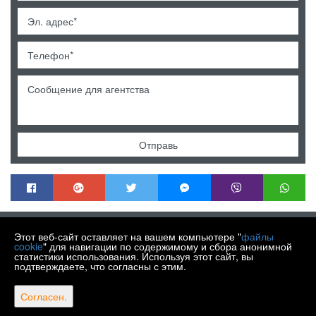
Отправь
MENDEK NEKRETNINE
Этот веб-сайт оставляет на вашем компьютере "
файлы
Trg Matije Gupca 21, Varaždin HR-42000
cookie
" для навигации по содержимому и сбора анонимной
статистики использования. Используя этот сайт, вы
+385 99 430 9770
подтверждаете, что согласны с этим.
info@nekretnine-mendek.eu
Copyright © 2026 Mendek nekretnine
Согласен.
Фиксированный курс конвертации 1 EUR = 7,53450 HRK
Web Design & Powered by
i
Real
One
-
Программное обеспечение для управления