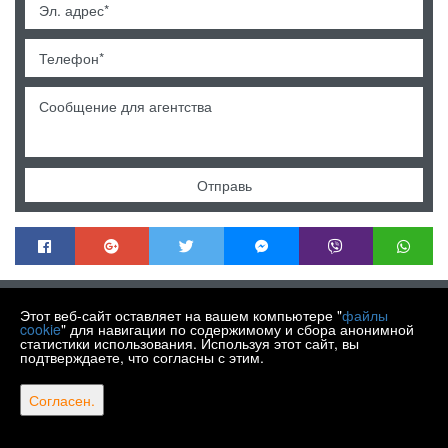
Отправь
MENDEK NEKRETNINE
Этот веб-сайт оставляет на вашем компьютере "
файлы
Trg Matije Gupca 21, Varaždin HR-42000
cookie
" для навигации по содержимому и сбора анонимной
статистики использования. Используя этот сайт, вы
+385 99 430 9770
подтверждаете, что согласны с этим.
info@nekretnine-mendek.eu
Copyright © 2026 Mendek nekretnine
Согласен.
Фиксированный курс конвертации 1 EUR = 7,53450 HRK
Web Design & Powered by
i
Real
One
-
Программное обеспечение для управления
недвижимостью
.