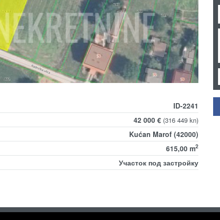
ID-2241
42 000 €
(316 449 kn)
Kućan Marof (42000)
2
615,00 m
Участок под застройку