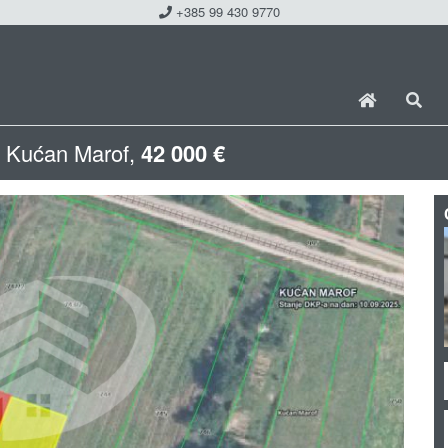
+385 99 430 9770
, Kućan Marof,
42 000 €