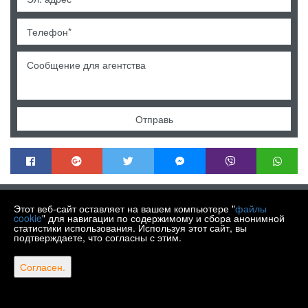
Отправь
MENDEK NEKRETNINE
Этот веб-сайт оставляет на вашем компьютере "
файлы
Trg Matije Gupca 21, Varaždin HR-42000
cookie
" для навигации по содержимому и сбора анонимной
статистики использования. Используя этот сайт, вы
+385 99 430 9770
подтверждаете, что согласны с этим.
info@nekretnine-mendek.eu
Copyright © 2026 Mendek nekretnine
Согласен.
Фиксированный курс конвертации 1 EUR = 7,53450 HRK
Web Design & Powered by
i
Real
One
-
Программное обеспечение для управления
недвижимостью
.