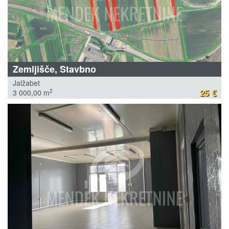
Zemljišče, Stavbno
Jalžabet
25 €
2
3 000,00 m