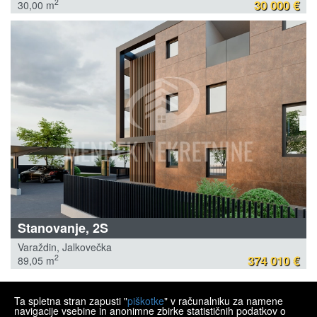
30 000 €
2
30,00 m
Stanovanje, 2S
Varaždin, Jalkovečka
374 010 €
2
89,05 m
Ta spletna stran zapusti "
piškotke
" v računalniku za namene
MENDEK NEKRETNINE
navigacije vsebine in anonimne zbirke statističnih podatkov o