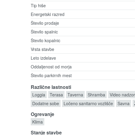
Tip hiše
Energetski razred
Število prodaje
Število spalnic
Število kopalnic
Vrsta stavbe
Leto izdelave
Oddaljenost od morja
Število parkirnih mest
Različne lastnosti
Loggia
Terasa
Taverna
Shramba
Video nadzor
Dodatne sobe
Ločeno sanitarno vozlišče
Savna
Ogrevanje
Klima
Stanje stavbe