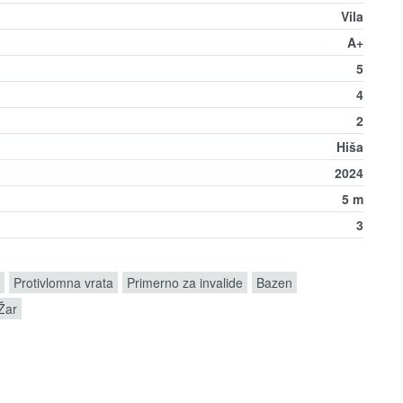
Vila
A+
5
4
2
Hiša
2024
5 m
3
Protivlomna vrata
Primerno za invalide
Bazen
Žar