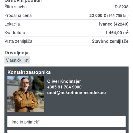
Šifra stavbe
ID-2238
Prodajna cena
22 000 €
(165 759 kn)
Lokacija
Ivanec (42240)
2
Kvadratura
1 464,00 m
Vrsta zemljišča
Stavbno zemljišče
Dovoljenja
Vlasnički list
Kontakt zastopnika
Oliver Knolmajer
+385 91 784 9000
ured@nekretnine-mendek.eu