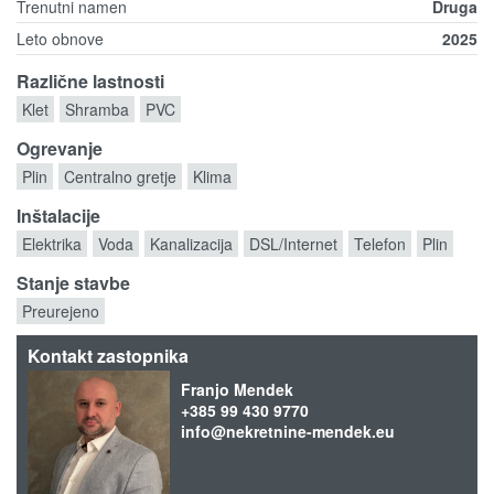
Trenutni namen
Druga
Leto obnove
2025
Različne lastnosti
Klet
Shramba
PVC
Ogrevanje
Plin
Centralno gretje
Klima
Inštalacije
Elektrika
Voda
Kanalizacija
DSL/Internet
Telefon
Plin
Stanje stavbe
Preurejeno
Kontakt zastopnika
Franjo Mendek
+385 99 430 9770
info@nekretnine-mendek.eu