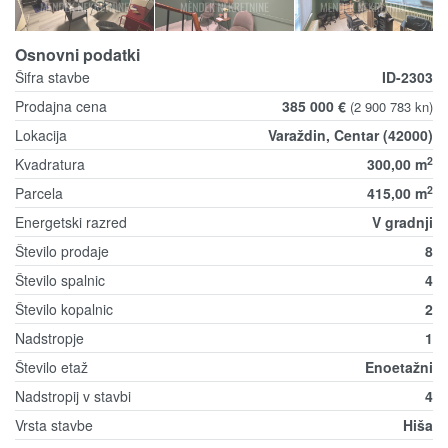
Osnovni podatki
Šifra stavbe
ID-2303
Prodajna cena
385 000 €
(2 900 783 kn)
Lokacija
Varaždin, Centar (42000)
2
Kvadratura
300,00 m
2
Parcela
415,00 m
Energetski razred
V gradnji
Število prodaje
8
Število spalnic
4
Število kopalnic
2
Nadstropje
1
Število etaž
Enoetažni
Nadstropij v stavbi
4
Vrsta stavbe
Hiša