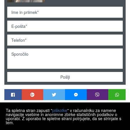
Pošlji
Ta spletna stran zapusti "
piškotke
" v računalniku za namene
MENDEK NEKRETNINE
navigacije vsebine in anonimne zbirke statističnih podatkov o
Trg Matije Gupca 21, Varaždin HR-42000
uporabi. Z uporabo te spletne strani potrjujete, da se strinjate s
tem.
+385 99 430 9770
info@nekretnine-mendek.eu