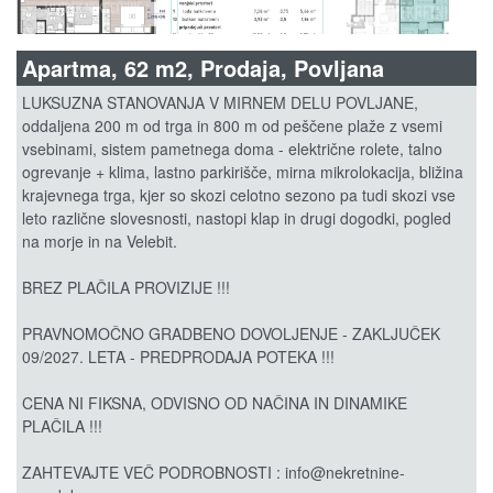
Apartma, 62 m2, Prodaja, Povljana
LUKSUZNA STANOVANJA V MIRNEM DELU POVLJANE,
oddaljena 200 m od trga in 800 m od peščene plaže z vsemi
vsebinami, sistem pametnega doma - električne rolete, talno
ogrevanje + klima, lastno parkirišče, mirna mikrolokacija, bližina
krajevnega trga, kjer so skozi celotno sezono pa tudi skozi vse
leto različne slovesnosti, nastopi klap in drugi dogodki, pogled
na morje in na Velebit.
BREZ PLAČILA PROVIZIJE !!!
PRAVNOMOČNO GRADBENO DOVOLJENJE - ZAKLJUČEK
09/2027. LETA - PREDPRODAJA POTEKA !!!
CENA NI FIKSNA, ODVISNO OD NAČINA IN DINAMIKE
PLAČILA !!!
ZAHTEVAJTE VEČ PODROBNOSTI : info@nekretnine-