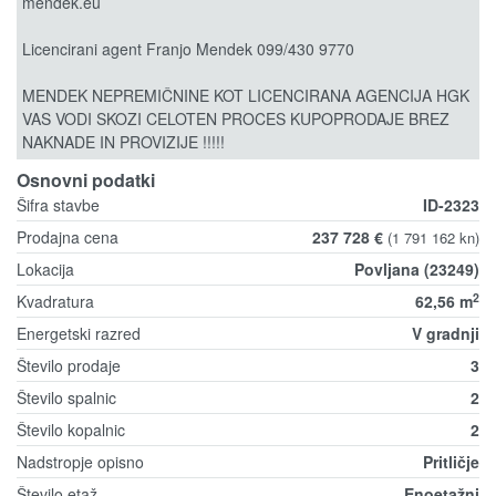
mendek.eu
Licencirani agent Franjo Mendek 099/430 9770
MENDEK NEPREMIČNINE KOT LICENCIRANA AGENCIJA HGK
VAS VODI SKOZI CELOTEN PROCES KUPOPRODAJE BREZ
NAKNADE IN PROVIZIJE !!!!!
Osnovni podatki
Šifra stavbe
ID-2323
Prodajna cena
237 728 €
(1 791 162 kn)
Lokacija
Povljana (23249)
2
Kvadratura
62,56 m
Energetski razred
V gradnji
Število prodaje
3
Število spalnic
2
Število kopalnic
2
Nadstropje opisno
Pritličje
Število etaž
Enoetažni