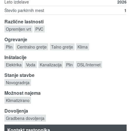
Leto izdelave
2026
Število parkirnih mest
1
Različne lastnosti
Opremljen vrt
PVC
Ogrevanje
Plin
Centralno gretje
Talno gretje
Klima
Inštalacije
Elektrika
Voda
Kanalizacija
Plin
DSL/Internet
Stanje stavbe
Novogradnja
Možnost najema
Klimatizirano
Dovoljenja
Gradbena dovoljenja
Kontakt zastopnika