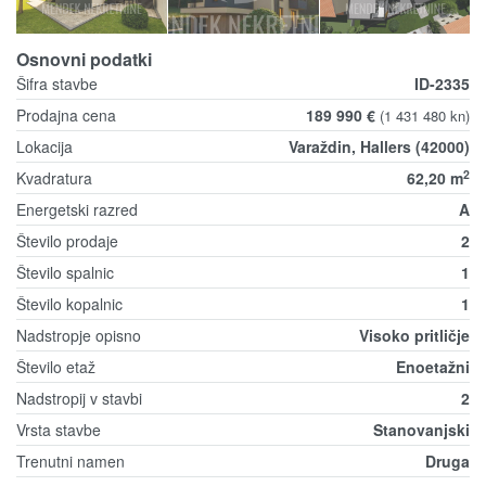
Osnovni podatki
Šifra stavbe
ID-2335
Prodajna cena
189 990 €
(1 431 480 kn)
Lokacija
Varaždin, Hallers (42000)
2
Kvadratura
62,20 m
Energetski razred
A
Število prodaje
2
Število spalnic
1
Število kopalnic
1
Nadstropje opisno
Visoko pritličje
Število etaž
Enoetažni
Nadstropij v stavbi
2
Vrsta stavbe
Stanovanjski
Trenutni namen
Druga