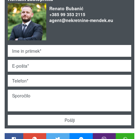
Renato Bubanić
+385 99 353 2115
agent@nekretnine-mendek.eu
Pošlji