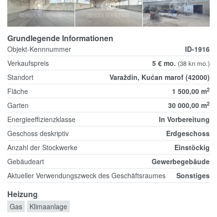
Grundlegende Informationen
Objekt-Kennnummer
ID-1916
Verkaufspreis
5 € mo.
(38 kn mo.)
Standort
Varaždin, Kućan marof (42000)
2
Fläche
1 500,00 m
2
Garten
30 000,00 m
Energieeffizienzklasse
In Vorbereitung
Geschoss deskriptiv
Erdgeschoss
Anzahl der Stockwerke
Einstöckig
Gebäudeart
Gewerbegebäude
Aktueller Verwendungszweck des Geschäftsraumes
Sonstiges
Heizung
Gas
Klimaanlage