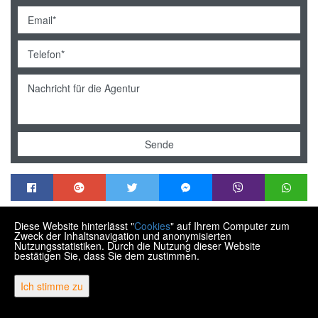
Sende
Diese Website hinterlässt "
Cookies
" auf Ihrem Computer zum
MENDEK NEKRETNINE
Zweck der Inhaltsnavigation und anonymisierten
Trg Matije Gupca 21, Varaždin HR-42000
Nutzungsstatistiken. Durch die Nutzung dieser Website
bestätigen Sie, dass Sie dem zustimmen.
+385 99 430 9770
info@nekretnine-mendek.eu
Ich stimme zu
Copyright © 2026 Mendek nekretnine
Fester Umrechnungskurs 1 EUR = 7,53450 HRK
Web Design & Powered by
i
Real
One
-
Immobilien Management Software
.