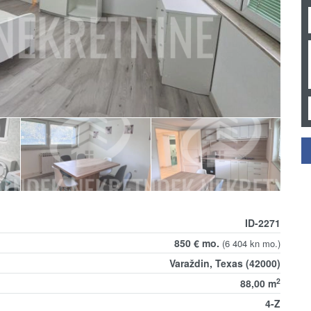
ID-2271
850 € mo.
(6 404 kn mo.)
Varaždin, Texas (42000)
2
88,00 m
4-Z