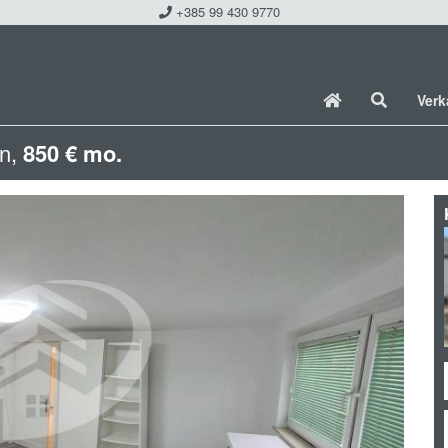
+385 99 430 9770
Ver
in,
850 € mo.