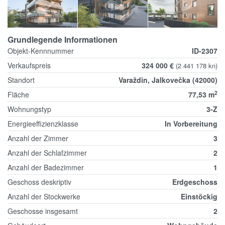
Grundlegende Informationen
Objekt-Kennnummer
ID-2307
Verkaufspreis
324 000 €
(2 441 178 kn)
Standort
Varaždin, Jalkovečka (42000)
2
Fläche
77,53 m
Wohnungstyp
3-Z
Energieeffizienzklasse
In Vorbereitung
Anzahl der Zimmer
3
Anzahl der Schlafzimmer
2
Anzahl der Badezimmer
1
Geschoss deskriptiv
Erdgeschoss
Anzahl der Stockwerke
Einstöckig
Geschosse insgesamt
2