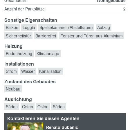
Gebäudeart
Wohngebäude
Anzahl der Parkplätze
2
Sonstige Eigenschaften
Balkon
Loggia
Speisekammer (Abstellraum)
Aufzug
Sicherheitstür
Barrierefrei
Fenster und Türen aus Aluminium
Heizung
Bodenheizung
Klimaanlage
Installationen
Strom
Wasser
Kanalisation
Zustand des Gebäudes
Neubau
Ausrichtung
Süden
Osten
Osten
Süden
Kontaktieren Sie diesen Agenten
Renato Bubanić