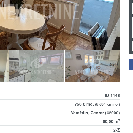
ID-1146
750 € mo.
(5 651 kn mo.)
Varaždin, Centar (42000)
2
60,00 m
2-Z