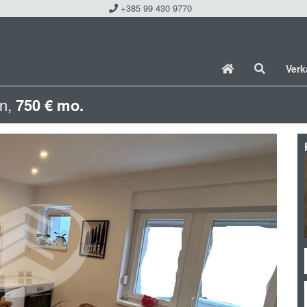
+385 99 430 9770
Ver
in,
750 € mo.