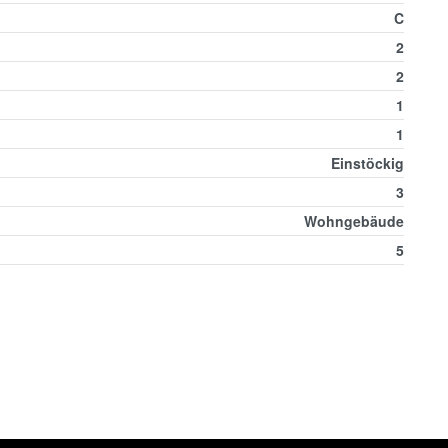
C
2
2
1
1
Einstöckig
3
Wohngebäude
5