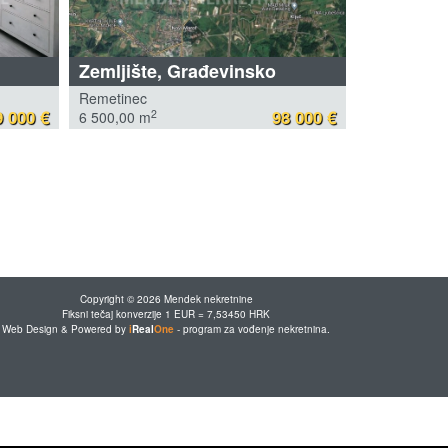
Zemljište, Građevinsko
Remetinec
 000 €
98 000 €
2
6 500,00 m
Copyright © 2026 Mendek nekretnine
Fiksni tečaj konverzije 1 EUR = 7,53450 HRK
Web Design & Powered by
i
Real
One
-
program za vođenje nekretnina
.