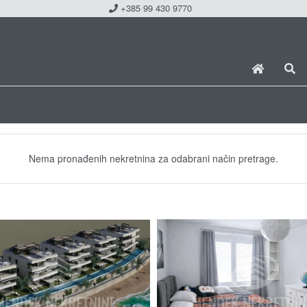
+385 99 430 9770
Nema pronađenih nekretnina za odabrani način pretrage.