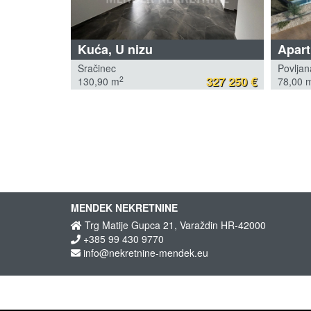
Kuća, U nizu
Apar
Sračinec
Povljan
327 250 €
2
130,90 m
78,00 
MENDEK NEKRETNINE
Trg Matije Gupca 21, Varaždin HR-42000
+385 99 430 9770
info@nekretnine-mendek.eu