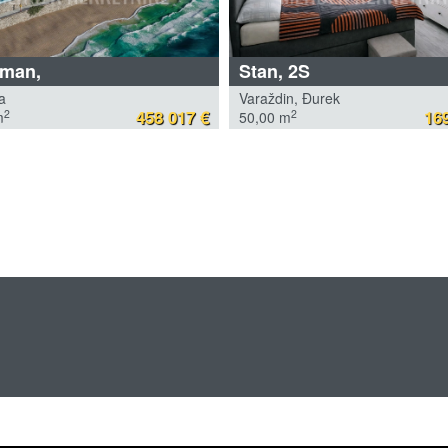
tman,
Stan, 2S
a
Varaždin, Đurek
458 017 €
169
2
2
m
50,00 m