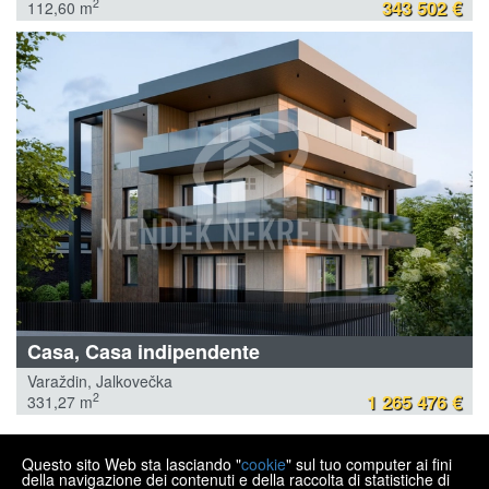
343 502 €
2
112,60 m
Casa, Casa indipendente
Varaždin, Jalkovečka
1 265 476 €
2
331,27 m
Questo sito Web sta lasciando "
cookie
" sul tuo computer ai fini
MENDEK NEKRETNINE
della navigazione dei contenuti e della raccolta di statistiche di