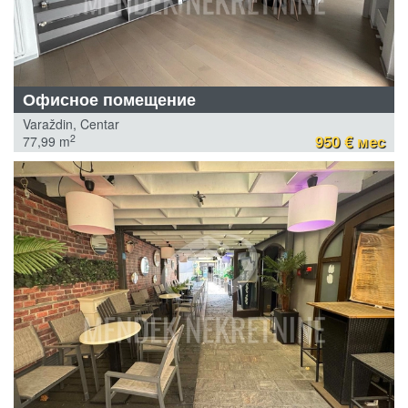
Офисное помещение
Varaždin, Centar
950 € мес
2
77,99 m