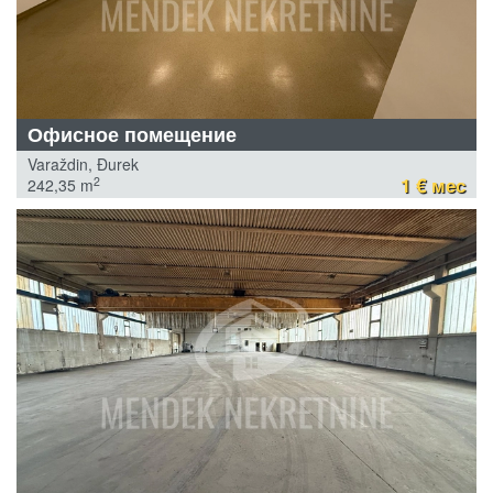
Офисное помещение
Varaždin, Đurek
1 € мес
2
242,35 m