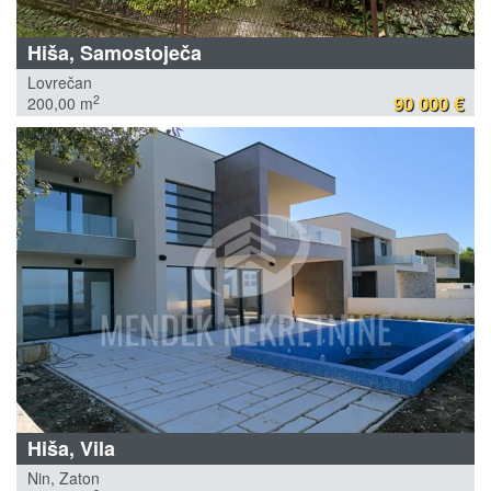
Hiša, Samostoječa
Lovrečan
90 000 €
2
200,00 m
Hiša, Vila
Nin, Zaton