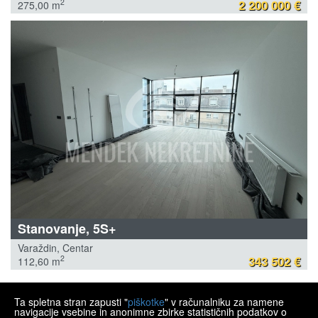
2 200 000 €
2
275,00 m
Stanovanje, 5S+
Varaždin, Centar
343 502 €
2
112,60 m
Ta spletna stran zapusti "
piškotke
" v računalniku za namene
MENDEK NEKRETNINE
navigacije vsebine in anonimne zbirke statističnih podatkov o