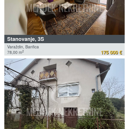
Stanovanje, 3S
Varaždin, Banfica
175 000 €
2
78,00 m