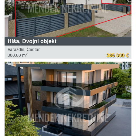
Hiša, Dvojni objekt
Varaždin, Centar
385 000 €
2
300,00 m