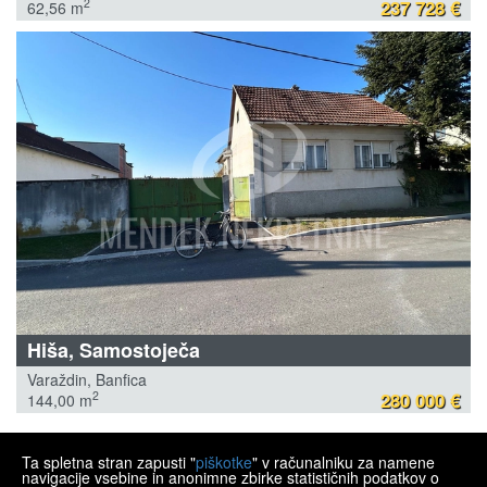
237 728 €
2
62,56 m
Hiša, Samostoječa
Varaždin, Banfica
280 000 €
2
144,00 m
Ta spletna stran zapusti "
piškotke
" v računalniku za namene
MENDEK NEKRETNINE
navigacije vsebine in anonimne zbirke statističnih podatkov o