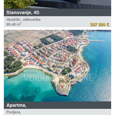
Stanovanje, 4S
Varaždin, Jalkovečka
397 920 €
2
99,48 m
Apartma,
Povljana