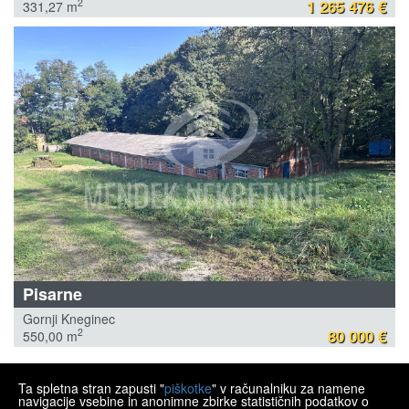
1 265 476 €
2
331,27 m
Pisarne
Gornji Kneginec
80 000 €
2
550,00 m
Ta spletna stran zapusti "
piškotke
" v računalniku za namene
MENDEK NEKRETNINE
navigacije vsebine in anonimne zbirke statističnih podatkov o