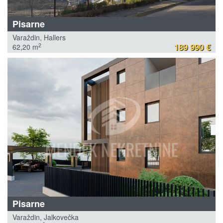
Pisarne
Varaždin, Hallers
189 990 €
2
62,20 m
Pisarne
Varaždin, Jalkovečka