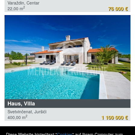
Varaždin, Centar
76 000 €
2
22,00 m
Haus, Villa
Svetvinčenat, Juršići
1 100 000 €
2
400,00 m
Diese Website hinterlässt "
Cookies
" auf Ihrem Computer zum
MENDEK NEKRETNINE