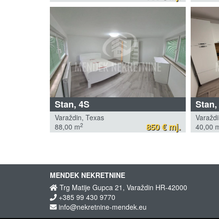
Stan, 4S
Stan,
Varaždin, Texas
Varaždi
850 € mj.
2
88,00 m
40,00 
MENDEK NEKRETNINE
Trg Matije Gupca 21, Varaždin HR-42000
+385 99 430 9770
info@nekretnine-mendek.eu