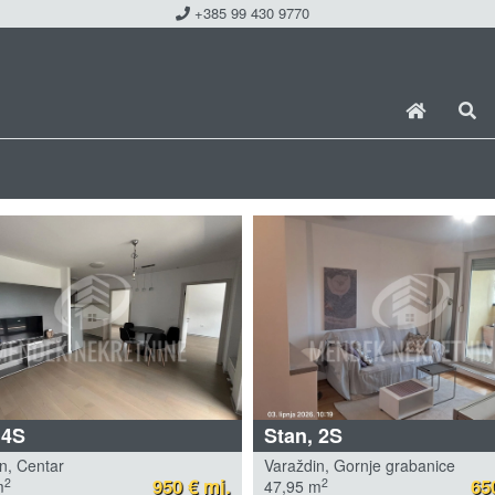
+385 99 430 9770
 4S
Stan, 2S
n, Centar
Varaždin, Gornje grabanice
950 € mj.
65
2
2
m
47,95 m