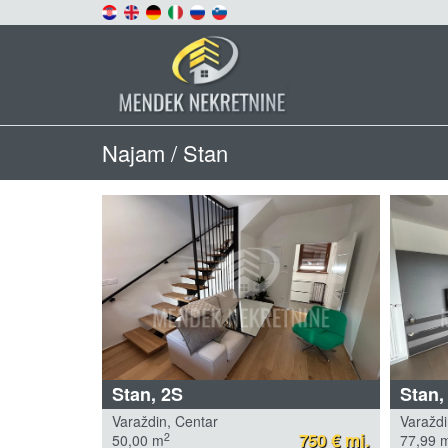
Najam / Stan
Stan, 2S
Stan,
Varaždin, Centar
Varaždi
750 € mj.
2
50,00 m
77,99 