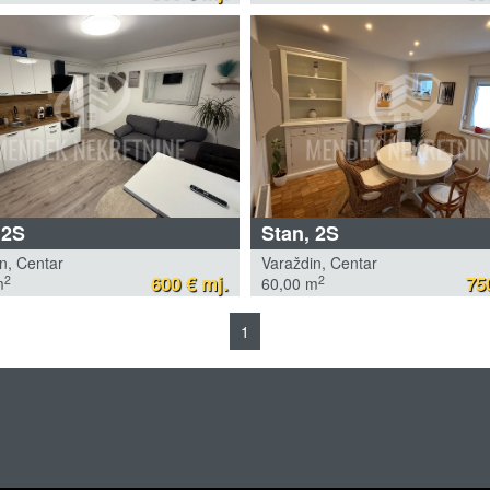
 2S
Stan, 2S
n, Centar
Varaždin, Centar
600 € mj.
75
2
2
m
60,00 m
1