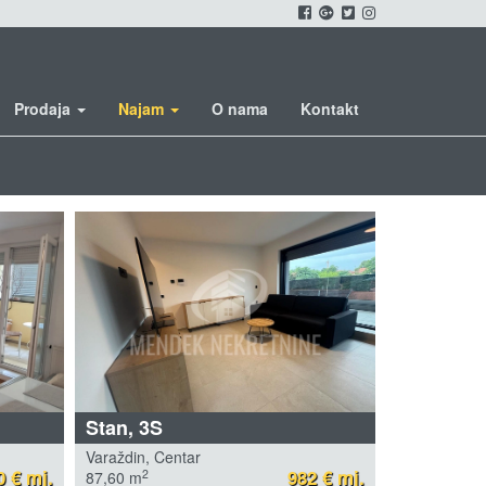
Prodaja
Najam
O nama
Kontakt
Stan, 3S
Varaždin, Centar
0 € mj.
982 € mj.
2
87,60 m