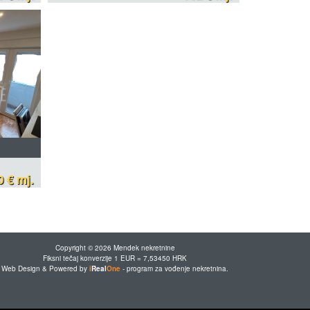
0 € mj.
Copyright © 2026 Mendek nekretnine
Fiksni tečaj konverzije 1 EUR = 7,53450 HRK
Web Design & Powered by
i
Real
One
-
program za vođenje nekretnina
.