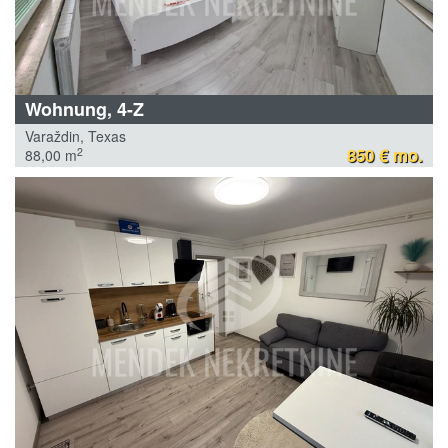
Wohnung, 4-Z
Varaždin, Texas
850 € mo.
2
88,00 m