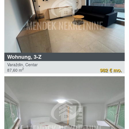
Wohnung, 3-Z
Varaždin, Centar
982 € mo.
2
87,60 m